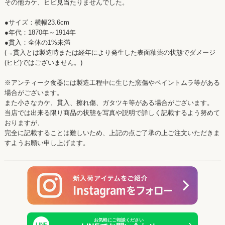
その他カケ、ヒビ見当たりませんでした。
●サイズ：横幅23.6cm
●年代：1870年～1914年
●貫入：全体の1%未満
(→貫入とは製造時または経年により発生した表面釉薬の状態でダメージ
(ヒビ)ではございません。)
※アンティーク食器には製造工程中に生じた窯傷やペイントムラ等がある
場合がございます。
また小さなカケ、貫入、擦れ傷、ガタツキ等がある場合がございます。
当店では出来る限り商品の状態を写真や説明で詳しく記載するよう努めて
おりますが、
完全に記載することは難しいため、上記の点ご了承の上ご注文いただきま
すようお願い申し上げます。
お気軽にご相談ください
›
LINE