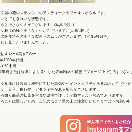
ンヌ製の花のステンシルのアンティークカフェオレボウルです。
ないとてもきれいな状態です。
らと小さなシミがございます。(写真7枚目)
ゲ程度の極々小さなカケがございます。(写真8枚目)
の陶器特有の小さな製造時のムラがございます。(写真5枚目等)
、ヒビ見当たりませんでした。
14.1cmX高さ7.8cm
0年1960年代頃
の1%未満
製造時または経年により発生した表面釉薬の状態でダメージ(ヒビ)ではござい
ーク食器には製造工程中に生じた窯傷やペイントムラ等がある場合がございま
カケ、貫入、擦れ傷、ガタツキ等がある場合がございます。
来る限り商品の状態を写真や説明で詳しく記載するよう努めておりますが、
することは難しいため、上記の点ご了承の上ご注文いただきますようお願い申