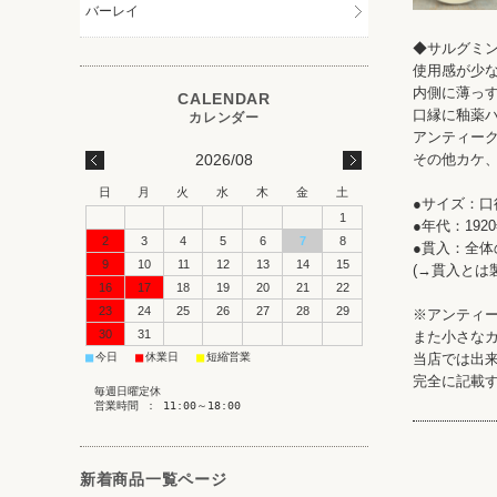
バーレイ
◆サルグミ
使用感が少
内側に薄っす
口縁に釉薬ハ
アンティーク
2026/08
その他カケ
日
月
火
水
木
金
土
●サイズ：口径
1
●年代：192
2
3
4
5
6
7
8
●貫入：全体
9
10
11
12
13
14
15
(→貫入とは
16
17
18
19
20
21
22
23
24
25
26
27
28
29
※アンティ
30
31
また小さな
■
■
■
今日
休業日
短縮営業
当店では出
完全に記載
毎週日曜定休
営業時間 ： 11:00～18:00
新着商品一覧ページ