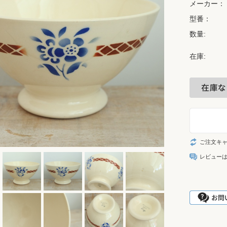
メーカー：
型番：
数量:
在庫:
ご注文キ
レビュー