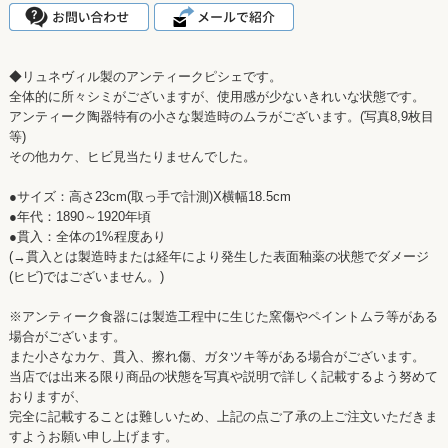
◆リュネヴィル製のアンティークピシェです。
全体的に所々シミがございますが、使用感が少ないきれいな状態です。
アンティーク陶器特有の小さな製造時のムラがございます。(写真8,9枚目
等)
その他カケ、ヒビ見当たりませんでした。
●サイズ：高さ23cm(取っ手で計測)X横幅18.5cm
●年代：1890～1920年頃
●貫入：全体の1%程度あり
(→貫入とは製造時または経年により発生した表面釉薬の状態でダメージ
(ヒビ)ではございません。)
※アンティーク食器には製造工程中に生じた窯傷やペイントムラ等がある
場合がございます。
また小さなカケ、貫入、擦れ傷、ガタツキ等がある場合がございます。
当店では出来る限り商品の状態を写真や説明で詳しく記載するよう努めて
おりますが、
完全に記載することは難しいため、上記の点ご了承の上ご注文いただきま
すようお願い申し上げます。