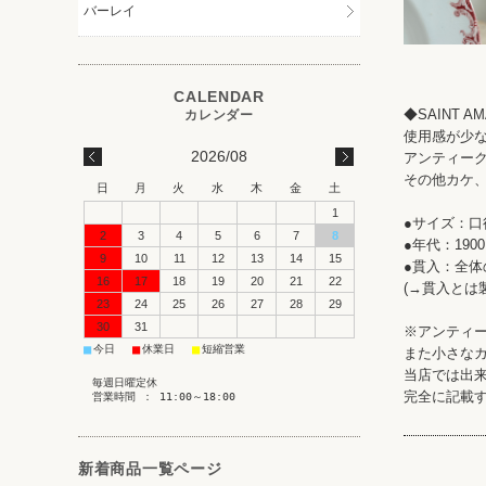
バーレイ
◆SAINT 
使用感が少
2026/08
アンティーク
その他カケ
日
月
火
水
木
金
土
1
●サイズ：口径
2
3
4
5
6
7
8
●年代：1900
9
10
11
12
13
14
15
●貫入：全体
16
17
18
19
20
21
22
(→貫入とは
23
24
25
26
27
28
29
30
31
※アンティ
■
■
■
今日
休業日
短縮営業
また小さな
当店では出
毎週日曜定休
完全に記載
営業時間 ： 11:00～18:00
新着商品一覧ページ