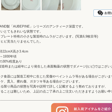
AMAND製「AUBEPINE」シリーズのアンティーク深皿です。
ないとてもきれいな状態です。
プレート特有の小さな製造時のムラがございます。(写真6,9枚目等)
、ヒビ見当たりませんでした。
22cmX高さ3.4cm
～1930年頃
の30%程度あり
製造時または経年により発生した表面釉薬の状態でダメージ(ヒビ)ではござい
ーク食器には製造工程中に生じた窯傷やペイントムラ等がある場合がございま
カケ、貫入、擦れ傷、ガタツキ等ある場合がございます。
来る限り商品の状態を写真や説明で詳しく記載するよう努めておりますが、
することは難しいため、上記の点ご了承の上ご注文いただきますようお願い申