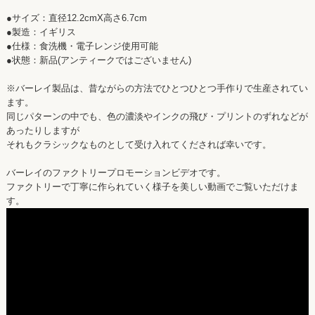
●サイズ：直径12.2cmX高さ6.7cm
●製造：イギリス
●仕様：食洗機・電子レンジ使用可能
●状態：新品(アンティークではございません)
※バーレイ製品は、昔ながらの方法でひとつひとつ手作りで生産されてい
ます。
同じパターンの中でも、色の濃淡やインクの飛び・プリントのずれなどが
あったりしますが
それもクラシックなものとして受け入れてくだされば幸いです。
バーレイのファクトリープロモーションビデオです。
ファクトリーで丁寧に作られていく様子を美しい動画でご覧いただけま
す。