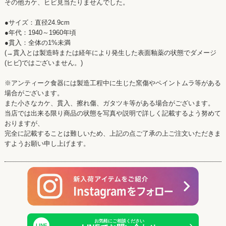
その他カケ、ヒビ見当たりませんでした。
●サイズ：直径24.9cm
●年代：1940～1960年頃
●貫入：全体の1%未満
(→貫入とは製造時または経年により発生した表面釉薬の状態でダメージ
(ヒビ)ではございません。)
※アンティーク食器には製造工程中に生じた窯傷やペイントムラ等がある
場合がございます。
また小さなカケ、貫入、擦れ傷、ガタツキ等がある場合がございます。
当店では出来る限り商品の状態を写真や説明で詳しく記載するよう努めて
おりますが、
完全に記載することは難しいため、上記の点ご了承の上ご注文いただきま
すようお願い申し上げます。
お気軽にご相談ください
›
LINE