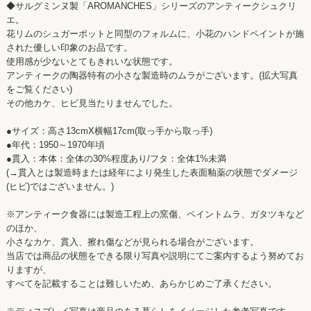
◆サルグミンヌ製「AROMANCHES」シリーズのアンティークシュクリ
エ。
花リムのシュガーポットと同型のフォルムに、小花のハンドペイントが施
された優しい印象のお品です。
使用感が少ないとてもきれいな状態です。
アンティークの陶器特有の小さな製造時のムラがございます。(拡大写真
をご覧ください)
その他カケ、ヒビ見当たりませんでした。
●サイズ：高さ13cmX横幅17cm(取っ手から取っ手)
●年代：1950～1970年頃
●貫入：本体：全体の30%程度あり/フタ：全体1%未満
(→貫入とは製造時または経年により発生した表面釉薬の状態でダメージ
(ヒビ)ではございません。)
※アンティーク食器には製造工程上の窯傷、ペイントムラ、ガタツキなど
のほか、
小さなカケ、貫入、擦れ傷などが見られる場合がございます。
当店では商品の状態をできる限り写真や説明にてご案内するよう努めてお
りますが、
すべてを記載することは難しいため、あらかじめご了承ください。