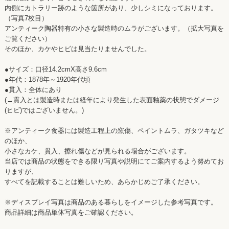
内側にカトラリー跡のような箇所があり、少しシミになっております。
（写真7枚目）
アンティーク陶器特有の小さな製造時のムラがございます。（拡大写真を
ご覧ください）
そのほか、カケやヒビは見当たりませんでした。
●サイズ：口径14.2cmX高さ9.6cm
●年代：1878年～1920年代頃
●貫入：全体にあり
(→貫入とは製造時または経年により発生した表面釉薬の状態でダメージ
(ヒビ)ではございません。)
※アンティーク食器には製造工程上の窯傷、ペイントムラ、ガタツキなど
のほか、
小さなカケ、貫入、擦れ傷などが見られる場合がございます。
当店では商品の状態をできる限り写真や説明にてご案内するよう努めてお
りますが、
すべてを記載することは難しいため、あらかじめご了承ください。
※ディスプレイ写真は商品のある暮らしをイメージした参考写真です。
商品詳細は商品単体写真をご確認ください。