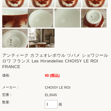
アンティーク カフェオレボウル ツバメ ショワジール
ロワ フランス Les Hirondelles CHOISY LE ROI
FRANCE
¥0
(税込)
価格:
メーカー：
CHOISY LE ROI
型番：
EL3045
数量:
個