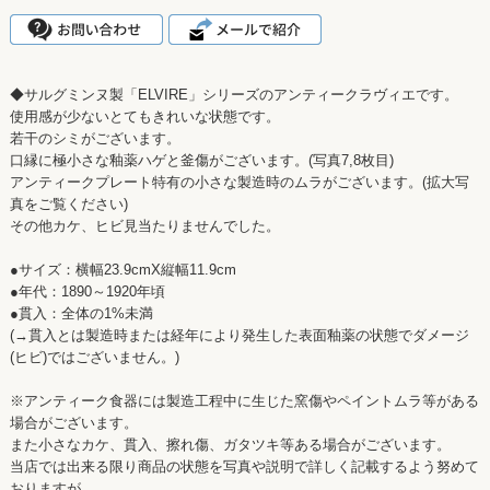
◆サルグミンヌ製「ELVIRE」シリーズのアンティークラヴィエです。
使用感が少ないとてもきれいな状態です。
若干のシミがございます。
口縁に極小さな釉薬ハゲと釜傷がございます。(写真7,8枚目)
アンティークプレート特有の小さな製造時のムラがございます。(拡大写
真をご覧ください)
その他カケ、ヒビ見当たりませんでした。
●サイズ：横幅23.9cmX縦幅11.9cm
●年代：1890～1920年頃
●貫入：全体の1%未満
(→貫入とは製造時または経年により発生した表面釉薬の状態でダメージ
(ヒビ)ではございません。)
※アンティーク食器には製造工程中に生じた窯傷やペイントムラ等がある
場合がございます。
また小さなカケ、貫入、擦れ傷、ガタツキ等ある場合がございます。
当店では出来る限り商品の状態を写真や説明で詳しく記載するよう努めて
おりますが、