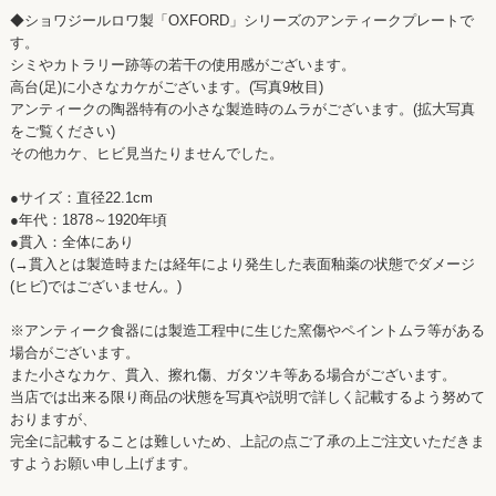
◆ショワジールロワ製「OXFORD」シリーズのアンティークプレートで
す。
シミやカトラリー跡等の若干の使用感がございます。
高台(足)に小さなカケがございます。(写真9枚目)
アンティークの陶器特有の小さな製造時のムラがございます。(拡大写真
をご覧ください)
その他カケ、ヒビ見当たりませんでした。
●サイズ：直径22.1cm
●年代：1878～1920年頃
●貫入：全体にあり
(→貫入とは製造時または経年により発生した表面釉薬の状態でダメージ
(ヒビ)ではございません。)
※アンティーク食器には製造工程中に生じた窯傷やペイントムラ等がある
場合がございます。
また小さなカケ、貫入、擦れ傷、ガタツキ等ある場合がございます。
当店では出来る限り商品の状態を写真や説明で詳しく記載するよう努めて
おりますが、
完全に記載することは難しいため、上記の点ご了承の上ご注文いただきま
すようお願い申し上げます。