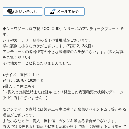
◆ショワジールロワ製「OXFORD」シリーズのアンティークプレートで
す。
シミやカトラリー跡等の若干の使用感がございます。
縁の裏側に小さなカケがございます。(写真12,13枚目)
アンティークの陶器特有の小さな製造時のムラがございます。(拡大写真
をご覧ください)
その他カケ、ヒビ見当たりませんでした。
●サイズ：直径22.1cm
●年代：1878～1920年頃
●貫入：全体にあり
(→貫入とは製造時または経年により発生した表面釉薬の状態でダメージ
(ヒビ)ではございません。)
※アンティーク食器には製造工程中に生じた窯傷やペイントムラ等がある
場合がございます。
また小さなカケ、貫入、擦れ傷、ガタツキ等ある場合がございます。
当店では出来る限り商品の状態を写真や説明で詳しく記載するよう努めて