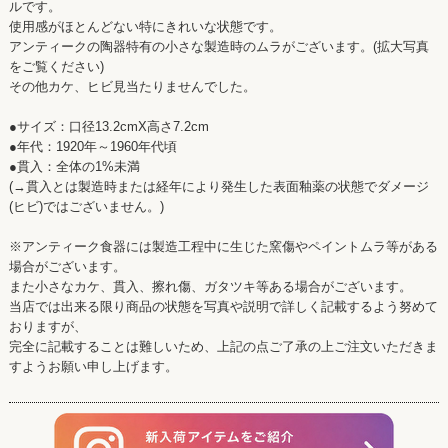
ルです。
使用感がほとんどない特にきれいな状態です。
アンティークの陶器特有の小さな製造時のムラがございます。(拡大写真
をご覧ください)
その他カケ、ヒビ見当たりませんでした。
●サイズ：口径13.2cmX高さ7.2cm
●年代：1920年～1960年代頃
●貫入：全体の1%未満
(→貫入とは製造時または経年により発生した表面釉薬の状態でダメージ
(ヒビ)ではございません。)
※アンティーク食器には製造工程中に生じた窯傷やペイントムラ等がある
場合がございます。
また小さなカケ、貫入、擦れ傷、ガタツキ等ある場合がございます。
当店では出来る限り商品の状態を写真や説明で詳しく記載するよう努めて
おりますが、
完全に記載することは難しいため、上記の点ご了承の上ご注文いただきま
すようお願い申し上げます。