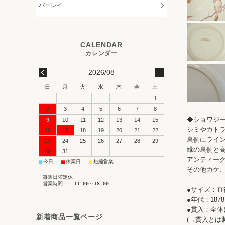
バーレイ
2026/08
日
月
火
水
木
金
土
1
2
3
4
5
6
7
8
◆ショワジー
9
10
11
12
13
14
15
シミやカト
16
17
18
19
20
21
22
裏側にライン
23
24
25
26
27
28
29
縁の裏側と高
30
31
アンティーク
■
■
■
今日
休業日
短縮営業
その他カケ
毎週日曜定休
営業時間 ： 11:00～18:00
●サイズ：直径
●年代：1878
●貫入：全体
新着商品一覧ページ
(→貫入とは