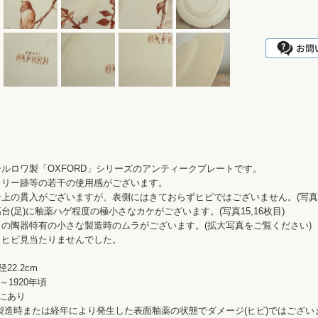
ルロワ製「OXFORD」シリーズのアンティークプレートです。
ラリー跡等の若干の使用感がございます。
上の貫入がございますが、表側にはきておらずヒビではございません。(写真13
台(足)に釉薬ハゲ程度の極小さなカケがございます。(写真15,16枚目)
の陶器特有の小さな製造時のムラがございます。(拡大写真をご覧ください)
、ヒビ見当たりませんでした。
22.2cm
～1920年頃
にあり
製造時または経年により発生した表面釉薬の状態でダメージ(ヒビ)ではござい