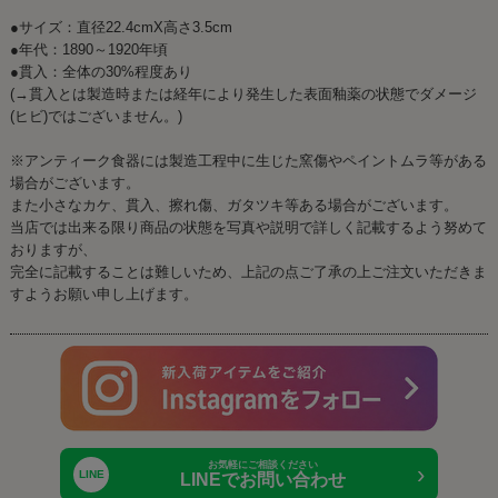
●サイズ：直径22.4cmX高さ3.5cm
●年代：1890～1920年頃
●貫入：全体の30%程度あり
(→貫入とは製造時または経年により発生した表面釉薬の状態でダメージ
(ヒビ)ではございません。)
※アンティーク食器には製造工程中に生じた窯傷やペイントムラ等がある
場合がございます。
また小さなカケ、貫入、擦れ傷、ガタツキ等ある場合がございます。
当店では出来る限り商品の状態を写真や説明で詳しく記載するよう努めて
おりますが、
完全に記載することは難しいため、上記の点ご了承の上ご注文いただきま
すようお願い申し上げます。
お気軽にご相談ください
›
LINE
LINEでお問い合わせ