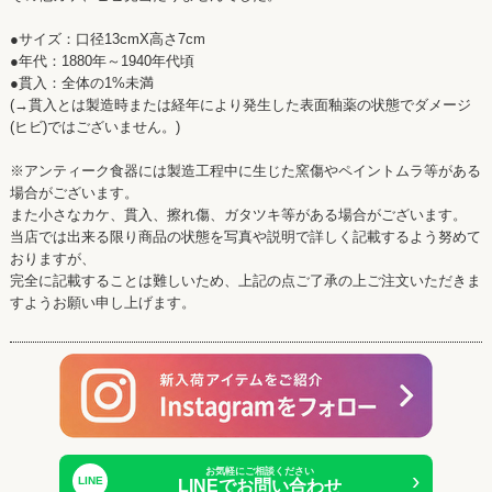
●サイズ：口径13cmX高さ7cm
●年代：1880年～1940年代頃
●貫入：全体の1%未満
(→貫入とは製造時または経年により発生した表面釉薬の状態でダメージ
(ヒビ)ではございません。)
※アンティーク食器には製造工程中に生じた窯傷やペイントムラ等がある
場合がございます。
また小さなカケ、貫入、擦れ傷、ガタツキ等がある場合がございます。
当店では出来る限り商品の状態を写真や説明で詳しく記載するよう努めて
おりますが、
完全に記載することは難しいため、上記の点ご了承の上ご注文いただきま
すようお願い申し上げます。
お気軽にご相談ください
›
LINE
LINEでお問い合わせ