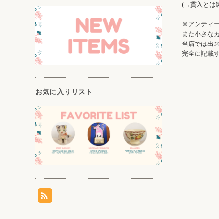
(→貫入とは
※アンティ
また小さな
当店では出
完全に記載
お気に入りリスト