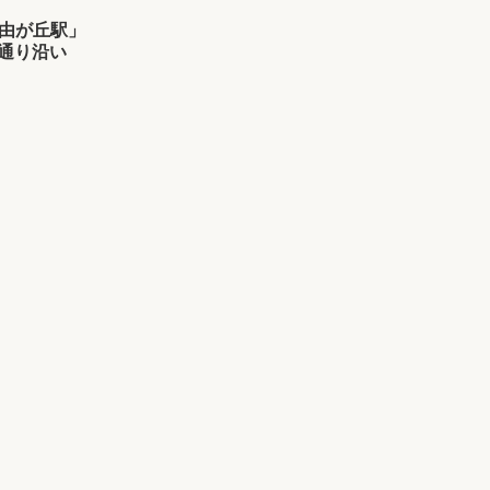
由が丘駅」
け通り沿い