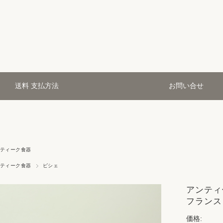
送料 支払方法
お問い合せ
ティーク食器
ティーク食器
ピシェ
アンティー
フランス 
価格: