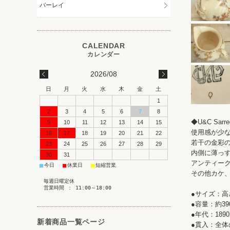
バーレイ
2026/08
日
月
火
水
木
金
土
1
2
3
4
5
6
7
8
◆U&C Sa
9
10
11
12
13
14
15
使用感が少
16
17
18
19
20
21
22
若干の金彩
23
24
25
26
27
28
29
内側に薄っす
30
31
アンティーク
■
■
■
今日
休業日
短縮営業
その他カケ
毎週日曜定休
営業時間 ： 11:00～18:00
●サイズ：高さ
●容量：約39
●年代：1890
新着商品一覧ページ
●貫入：全体